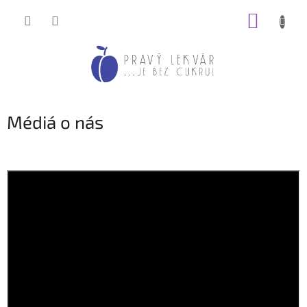
Prejsť
NÁKUP
na
obsah
KOŠÍK
Médiá o nás