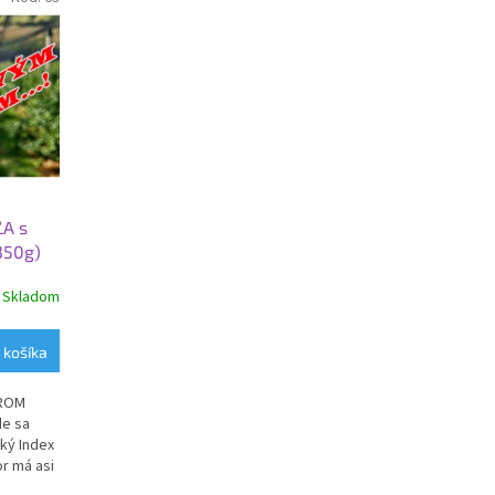
ĽA s
350g)
Skladom
 košíka
KROM
de sa
cký Index
or má asi