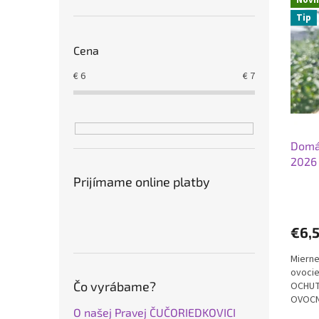
ý
i
Tip
p
e
i
p
Cena
s
r
p
o
€
6
€
7
r
d
o
u
d
k
u
t
Domá
k
o
2026
t
v
o
Prijímame online platby
v
€6,
Mierne
ovocie
Čo vyrábame?
OCHUT
OVOCN
O našej Pravej ČUČORIEDKOVICI
pestov