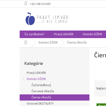
Prejsť
+421 948 514 689
na
obsah
Čo vyrábame?
Pravý LEKVÁR
Domáci DŽEM
Domov
Domáci DŽEM
Čierna ríbezľa
B
Čier
o
Preskočiť
č
Kategórie
kategórie
n
ý
Pravý LEKVÁR
p
Domáci DŽEM
a
R
Čučoriedkový
n
a
Najlac
e
Červená ríbezľa
d
l
Čierna ríbezľa
e
V
n
Ovocné DESTILÁTY
Novi