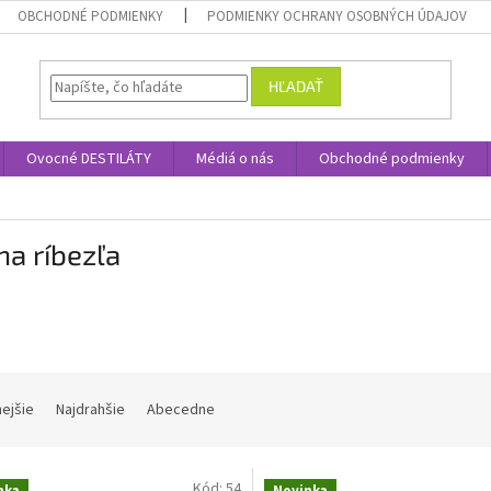
OBCHODNÉ PODMIENKY
PODMIENKY OCHRANY OSOBNÝCH ÚDAJOV
HĽADAŤ
Ovocné DESTILÁTY
Médiá o nás
Obchodné podmienky
na ríbezľa
nejšie
Najdrahšie
Abecedne
Kód:
54
nka
Novinka