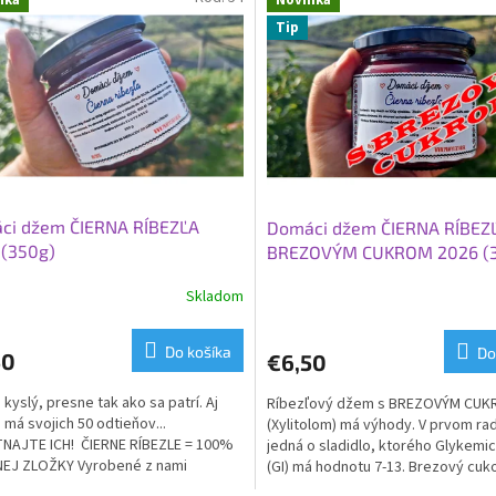
Tip
ci džem ČIERNA RÍBEZĽA
Domáci džem ČIERNA RÍBEZ
 (350g)
BREZOVÝM CUKROM 2026 (
Skladom
Do košíka
Do
50
€6,50
 kyslý, presne tak ako sa patrí. Aj
Ríbezľový džem s BREZOVÝM CU
 má svojich 50 odtieňov...
(Xylitolom) má výhody. V prvom ra
NAJTE ICH! ČIERNE RÍBEZLE = 100%
jedná o sladidlo, ktorého Glykemi
EJ ZLOŽKY Vyrobené z nami
(GI) má hodnotu 7-13. Brezový cuk
aného...
o 40 % menší...